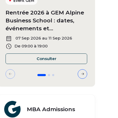
Event GEM
Multi-f
Rentrée 2026 à GEM Alpine
Orienta
Business School : dates,
nous su
événements et
France
informations
07 Sep 2026 au 11 Sep 2026
13 Sep
De 09:00 à 19:00
De 09:
Rentrée 2026 à GEM Alpine Bu
Consulter
Diapositive 1
Diapositive 2
Diapositive 3
MBA Admissions