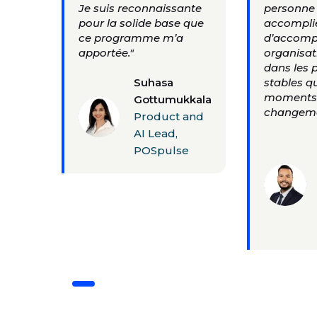
Je suis reconnaissante
personne 
pour la solide base que
accomplie
ce programme m’a
d’accomp
apportée."
organisat
dans les 
Suhasa
stables q
moments
Gottumukkala
changeme
Product and
AI Lead,
POSpulse
Diapositive 1