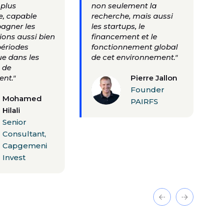
plus
non seulement la
, capable
recherche, mais aussi
agner les
les startups, le
ions aussi bien
financement et le
périodes
fonctionnement global
ue dans les
de cet environnement."
 de
nt."
Pierre Jallon
Founder
Mohamed
PAIRFS
Hilali
Senior
Consultant,
Capgemeni
Invest
Précédent
Suivant