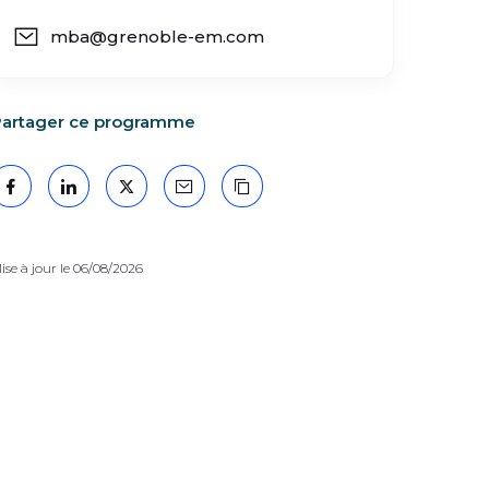
mba@grenoble-em.com
artager ce programme
Facebook
LinkedIn
X
Mail
Copier le lien
ise à jour le 06/08/2026