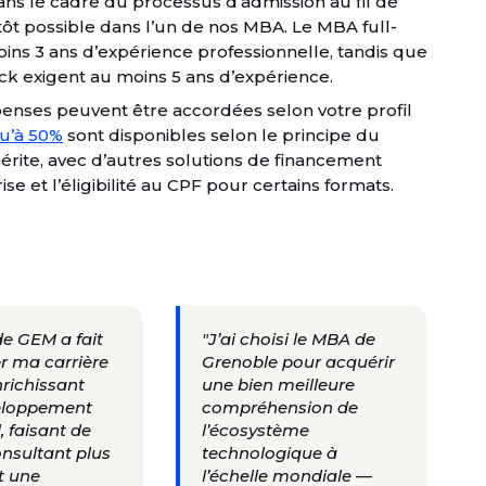
s le cadre du processus d’admission au fil de
tôt possible dans l’un de nos MBA. Le MBA full-
moins 3 ans d’expérience professionnelle, tandis que
ck exigent au moins 5 ans d’expérience.
penses peuvent être accordées selon votre profil
qu’à 50%
sont disponibles selon le principe du
mérite, avec d’autres solutions de financement
e et l’éligibilité au CPF pour certains formats.
e GEM a fait
"J’ai choisi le MBA de
r ma carrière
Grenoble pour acquérir
nrichissant
une bien meilleure
loppement
compréhension de
, faisant de
l’écosystème
nsultant plus
technologique à
t une
l’échelle mondiale —