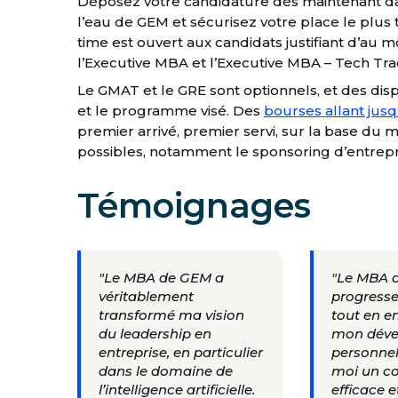
Déposez votre candidature dès maintenant dan
l’eau de GEM et sécurisez votre place le plus 
time est ouvert aux candidats justifiant d’au 
l’Executive MBA et l’Executive MBA – Tech Tra
Le GMAT et le GRE sont optionnels, et des dis
et le programme visé. Des
bourses allant jus
premier arrivé, premier servi, sur la base du 
possibles, notamment le sponsoring d’entrepris
Témoignages
"Le MBA de GEM a
"Le MBA d
véritablement
progresse
transformé ma vision
tout en e
du leadership en
mon déve
entreprise, en particulier
personnel
dans le domaine de
moi un co
l’intelligence artificielle.
efficace e