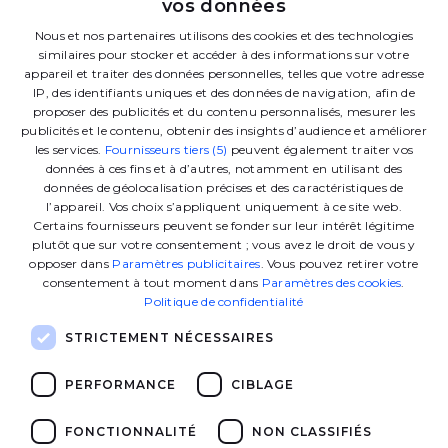
vos données
Explore Beyond Horizons
FRENCH
Nous et nos partenaires utilisons des cookies et des technologies
similaires pour stocker et accéder à des informations sur votre
ENGLISH
appareil et traiter des données personnelles, telles que votre adresse
Linkedin
Instagram
Facebook
Tiktok
Youtube
Twitter
IP, des identifiants uniques et des données de navigation, afin de
proposer des publicités et du contenu personnalisés, mesurer les
publicités et le contenu, obtenir des insights d’audience et améliorer
les services.
Fournisseurs tiers (5)
peuvent également traiter vos
Contactez-nous
données à ces fins et à d’autres, notamment en utilisant des
données de géolocalisation précises et des caractéristiques de
l’appareil. Vos choix s’appliquent uniquement à ce site web.
Certains fournisseurs peuvent se fonder sur leur intérêt légitime
L'école
plutôt que sur votre consentement ; vous avez le droit de vous y
opposer dans
Paramètres publicitaires
. Vous pouvez retirer votre
consentement à tout moment dans
Paramètres des cookies
.
Nos programmes
Politique de confidentialité
STRICTEMENT NÉCESSAIRES
Ressources
PERFORMANCE
CIBLAGE
Liens utiles
FONCTIONNALITÉ
NON CLASSIFIÉS