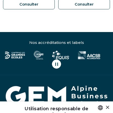
Orientation : rencontrons-nous sur un s
Orientati
Consulter
Consulter
Nos accréditations et labels
Mettre en pause le défilement
Ac
×
Utilisation responsable de