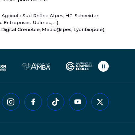
t Agricole Sud Rhône Alpes, HP, Schneider
c Entreprises, Udimec, …),
 Digital Grenoble, Medic@lpes, Lyonbiopôle),
Mettre en pau
kedin
Instagram
Facebook
Tiktok
Youtube
Twitter