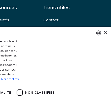
sources
Liens utiles
lités
Contact
ements
Mentions légales
×
ssibles
Protection des
données
 et accéder à
se
 adresse IP,
FRENCH
Accessibilité
et du contenu
 site
ENGLISH
méliorer les
d’autres,
e l’appareil.
der sur leur
poser dans
s
Paramètres
ALITÉ
NON CLASSIFIÉS