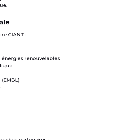
ue.
ale
ère GIANT :
x énergies renouvelables
fique
e (EMBL)
)
roches partenaires :