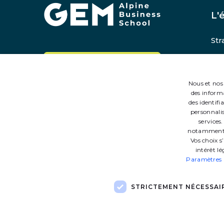
Accueil
L'
Str
Chi
Contactez-nous
La 
Nous et nos 
Rej
des informa
des identifi
personnalis
services
notamment en
Vos choix s
intérêt l
Paramètres p
STRICTEMENT NÉCESSAI