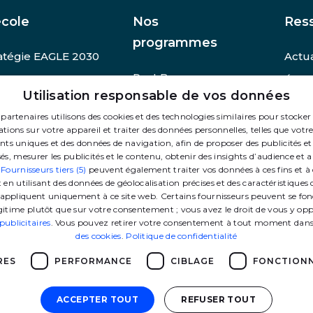
école
Nos
Res
programmes
atégie EAGLE 2030
Actua
Post Bac
ffres clés
Évèn
Utilisation responsable de vos données
PGE
fondation GEM
Admi
partenaires utilisons des cookies et des technologies similaires pour stocker
MSc
oindre nos équipes
Pres
tions sur votre appareil et traiter des données personnelles, telles que votre
ants uniques et des données de navigation, afin de proposer des publicités 
MS
Autre
és, mesurer les publicités et le contenu, obtenir des insights d’audience et a
.
Fournisseurs tiers (5)
peuvent également traiter vos données à ces fins et à 
MBA
 utilisant des données de géolocalisation précises et des caractéristiques d
Sportifs de haut niveau
’appliquent uniquement à ce site web. Certains fournisseurs peuvent se fon
égitime plutôt que sur votre consentement ; vous avez le droit de vous y op
Programmes
ublicitaires
. Vous pouvez retirer votre consentement à tout moment dan
Doctoraux
des cookies
.
Politique de confidentialité
Executive Education
RES
PERFORMANCE
CIBLAGE
FONCTIONN
ACCEPTER TOUT
REFUSER TOUT