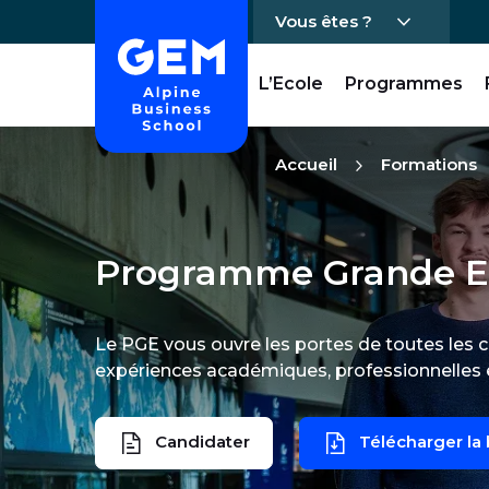
Vous êtes ?
Accueil - GEM
L’Ecole
Programmes
Passer directement au contenu
Accueil
Formations
Programme Grande E
Le PGE vous ouvre les portes de toutes les 
expériences académiques, professionnelles e
Candidater
Télécharger la