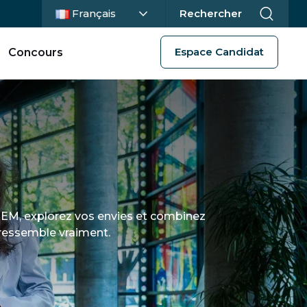
Langue actuelle :
Français
Rechercher
Espace Candidat
Concours
GEM, explorez vos envies et combinez
 ressemble vraiment.