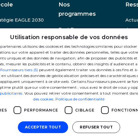
école
Nos
Res
programmes
atégie EAGLE 2030
Actua
Post Bac
ffres clés
Évèn
Utilisation responsable de vos données
PGE
fondation GEM
Admi
partenaires utilisons des cookies et des technologies similaires pour stocker
MSc
oindre nos équipes
Pres
tions sur votre appareil et traiter des données personnelles, telles que votre
ants uniques et des données de navigation, afin de proposer des publicités 
MS
Autre
és, mesurer les publicités et le contenu, obtenir des insights d’audience et a
.
Fournisseurs tiers (5)
peuvent également traiter vos données à ces fins et à 
MBA
 utilisant des données de géolocalisation précises et des caractéristiques d
Sportifs de haut niveau
’appliquent uniquement à ce site web. Certains fournisseurs peuvent se fon
égitime plutôt que sur votre consentement ; vous avez le droit de vous y op
Programmes
ublicitaires
. Vous pouvez retirer votre consentement à tout moment dan
Doctoraux
des cookies
.
Politique de confidentialité
Executive Education
RES
PERFORMANCE
CIBLAGE
FONCTIONN
ACCEPTER TOUT
REFUSER TOUT