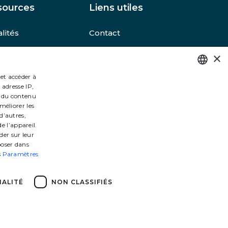
sources
Liens utiles
lités
Contact
ements
Mentions légales
×
ssibles
Protection des
données
 et accéder à
se
 adresse IP,
FRENCH
Accessibilité
et du contenu
 site
ENGLISH
méliorer les
d’autres,
e l’appareil.
der sur leur
poser dans
s
Paramètres
ALITÉ
NON CLASSIFIÉS