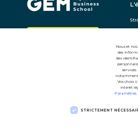
L'
Str
Chi
Contactez-nous
La 
Nous et nos 
Rej
des informa
des identifi
personnalis
services
notamment en
Vos choix s
intérêt l
Paramètres p
STRICTEMENT NÉCESSAI